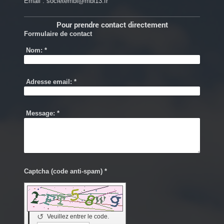
Email : societembi@mbi13.fr
Pour prendre contact directement
Formulaire de contact
Nom:
*
Adresse email:
*
Message:
*
Captcha (code anti-spam) *
↺
Veuillez entrer le code.