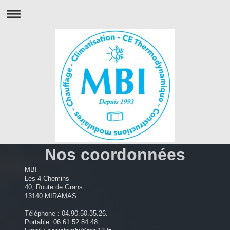
Nos coordonnées
MBI
Les 4 Chemins
40, Route de Grans
13140
MIRAMAS
Téléphone : 04.90.50.35.26.
Portable: 06.61.52.84.48.